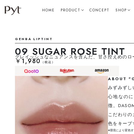
HOME
PRODUCT
CONCEPT
SHOP
ALL MAKEUP
GENBA LIPTINT
GENBA LIPGLOSS
NINCHI GLITTER
NINCHI EYE PALETTE
GENBA CHEEK
GENBA SKIN PRESSED POWDER
GENBA SKIN FOUNDATION
Qoo10
楽天公
Amazo
SHOP L
GENBA LIPTINT
09 SUGAR ROSE TINT
グレイッシュなニュアンスを含んだ、甘さ控えめのロ
￥1,980
（税込）
ABOUT "
みずみずし
心地なのに
徴。DAS
こだわりの
色をキープ
※環境により変色