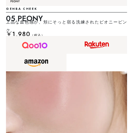
GENBA CHEEK
05 PEONY
上品な血色感が、頬にそっと宿る洗練されたピオニーピン
ク。
￥1,980
（税込）