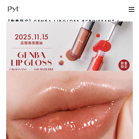
【数量限定】GENBA LIPGLOSS #CROISSANT／
#STRAWBERRY